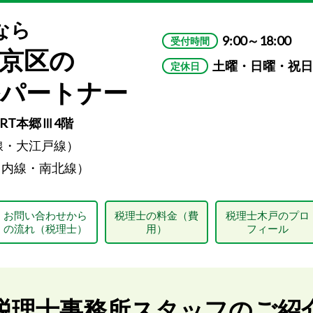
なら
9:00～18:00
受付時間
京区の
土曜・日曜・祝日
定休日
ルパートナー
VORT本郷Ⅲ4階
線・大江戸線）
ノ内線・南北線）
お問い合わせから
税理士の料金（費
税理士木戸のプロ
の流れ（税理士）
用）
フィール
税理士事務所スタッフのご紹