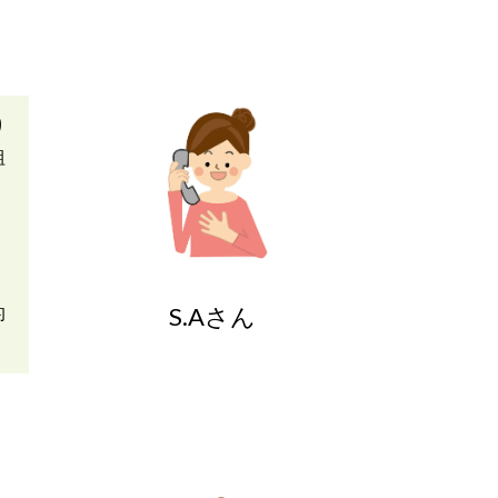
り
組
S.Aさん
的