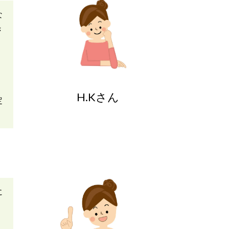
な
き
H.Kさん
定
に