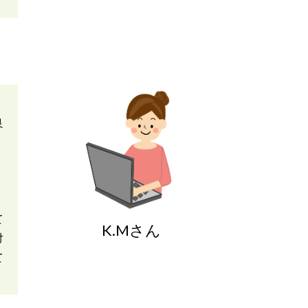
良
て
K.Mさん
対
て