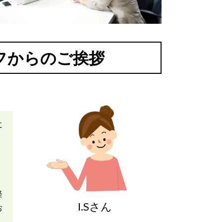
フからのご挨拶
に
軽
I.Sさん
お