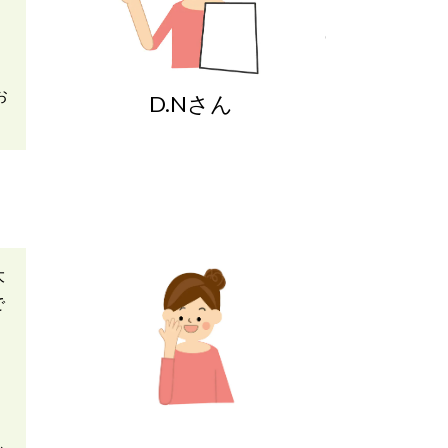
お
D.Nさん
大
で
し